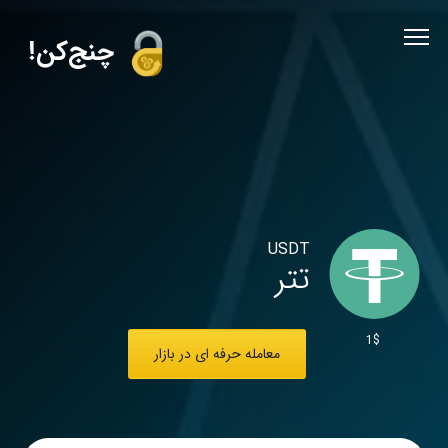
!چنج‌کن
USDT
تتر
1$
معامله حرفه ای در بازار