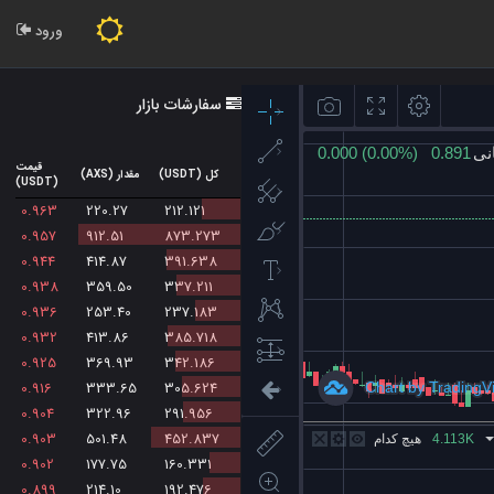
ورود
سفارشات بازار
قیمت
کل (USDT)
مقدار (AXS)
(USDT)
0.963
220.27
212.121
0.957
912.51
873.273
0.944
414.87
391.638
0.938
359.50
337.211
0.936
253.40
237.183
0.932
413.86
385.718
0.925
369.93
342.186
0.916
333.65
305.624
0.904
322.96
291.956
0.903
501.48
452.837
0.902
177.75
160.331
0.899
214.10
192.476