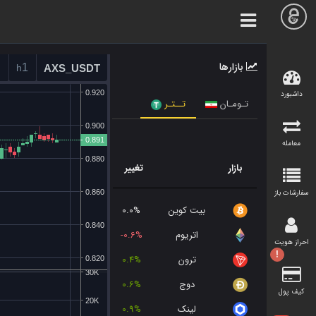
بازارها
داشبورد
تـومـان
تــتـر
معامله
بازار
تغییر
سفارشات باز
بیت کوین
0.0%
اتریوم
-0.6%
احراز هویت
!
ترون
0.4%
دوج
0.6%
کیف پول
لینک
0.9%