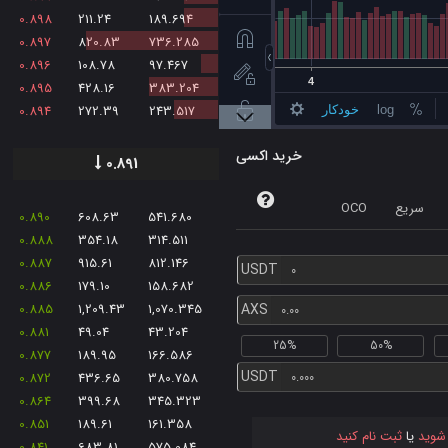
0.898
211.24
189.694
0.897
820.83
736.285
0.896
108.78
97.467
0.895
428.16
383.204
0.894
272.39
243.517
خرید اکسی
0.891
سریع
OCO
0.890
608.63
541.680
0.888
354.18
314.511
0.887
915.61
812.146
USDT
0.886
179.10
158.682
0.885
1,209.43
1,070.345
AXS
0.881
49.04
43.204
25%
50%
0.877
189.95
166.586
USDT
0.872
436.65
380.758
0.864
399.68
345.323
0.851
189.61
161.358
 شوید
یا
ثبت نام کنید
0.841
683.81
575.084