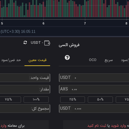
USDT
-
فروش اکسی
/سود
سریع
OCO
قیمت معین
حد ضرر/سود
USDT
قیمت واحد:
AXS
مقدار:
75%
100%
25%
50%
7
USDT
مجموع کل:
ه
وارد شوید
یا
ثبت نام کنید
برای معامله
وارد