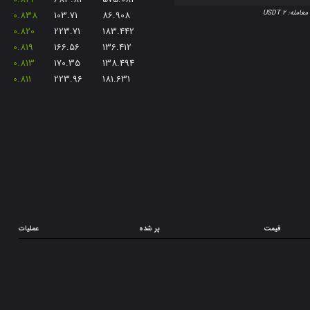
معامله:
2 USDT
0.838
103.71
86.908
0.820
223.71
183.442
0.819
166.56
136.412
0.813
170.35
138.494
0.811
223.96
181.631
قیمت
پر شده
عملیات
قیمت
پر شده
عملیات