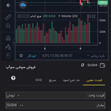
آواکس
-0.8%
اکسی
4.1%
پنکیک سواپ
-1.8%
سلر نتورک
3.6%
چیلیز
-1.0%
دش
-3.1%
انجین کوین
1.6%
اینترنت کامپیوتر
-0.4%
SUSHI
-
فروش سوشی سوآپ
آیوتا
0.4%
قیمت معین
حد ضرر/سود
سریع
OCO
مانا
-1.0%
نیر پروتکل
-1.1%
قیمت واحد:
تومان
سندباکس
-2.4%
مقدار:
SUSHI
سولانا
-1.4%