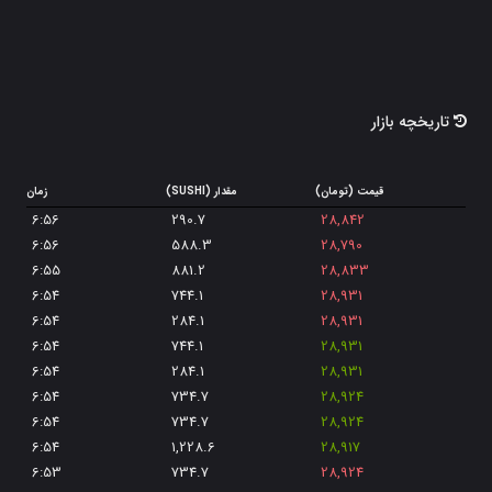
نیر پروتکل
-1.1%
سندباکس
-2.4%
سولانا
-1.4%
تاریخچه بازار
استلار
-3.8%
یرن فایننس
-1.9%
قیمت (تومان)
مقدار (SUSHI)
زمان
ویچین
-1.6%
6:56
290.7
28,842
6:56
588.3
28,790
تتا
6.4%
6:55
881.2
28,833
فلوکی
-1.8%
6:54
744.1
28,931
6:54
284.1
28,931
کامپوند
-0.3%
6:54
744.1
28,931
گراف
-1.8%
6:54
284.1
28,931
6:54
734.7
28,924
اسموث لاو پوشن
-0.8%
6:54
734.7
28,924
لیدو دائو
4.5%
6:54
1,228.6
28,917
6:53
734.7
28,924
هارمونی
0.9%