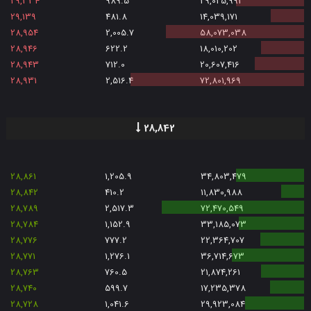
اتریوم
0.6%
29,334
989.5
29,025,993
29,139
481.8
14,039,171
تتر
-1.1%
28,954
2,005.7
58,073,038
ترون
-0.7%
28,946
622.2
18,010,202
28,943
712.0
20,607,416
دوج
-1.4%
28,931
2,516.4
72,801,969
لینک
-1.0%
بایننس کوین
-1.9%
28,842
ریپل
-2.9%
کاردانو
-1.4%
28,861
1,205.9
34,803,479
28,842
410.2
11,830,988
وینک
-2.6%
28,789
2,517.3
72,470,549
لایت کوین
-0.8%
28,784
1,152.9
33,185,073
28,776
777.2
22,364,707
بیت کوین کش
-0.5%
28,771
1,276.1
36,714,673
پولکادات
-1.6%
28,763
760.5
21,874,261
28,740
599.7
17,235,378
یونی سواپ
3.4%
28,728
1,041.6
29,923,084