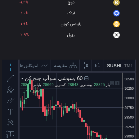
دوج
-1.4%
لینک
-1.0%
بایننس کوین
-1.9%
ریپل
-2.9%
کاردانو
-1.4%
وینک
-2.6%
لایت کوین
-0.8%
بیت کوین کش
-0.5%
پولکادات
-1.6%
یونی سواپ
3.4%
شیبا
-3.5%
آوه
-4.3%
اتم
-3.3%