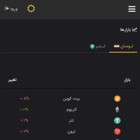
ورود
بازارها
تـومـان
تــتـر
بازار
تغییر
بیت کوین
-0.5%
اتریوم
0.6%
تتر
-1.1%
ترون
-0.7%