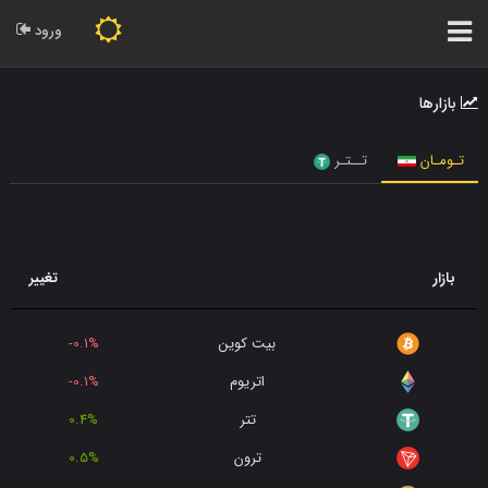
ورود
بازارها
تـومـان
تــتـر
بازار
تغییر
بیت کوین
-0.1%
اتریوم
-0.1%
تتر
0.4%
ترون
0.5%