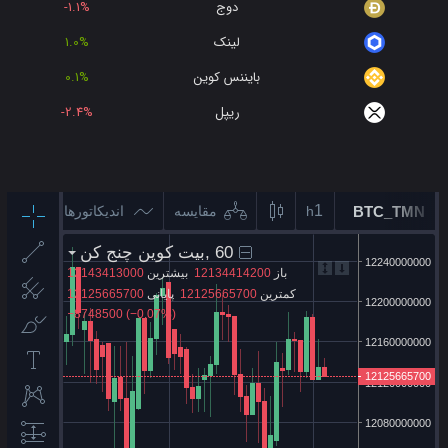
دوج
-1.1%
لینک
1.0%
بایننس کوین
0.1%
ریپل
-2.4%
کاردانو
6.5%
وینک
4.0%
لایت کوین
0.8%
بیت کوین کش
0.1%
پولکادات
-1.4%
یونی سواپ
-0.8%
شیبا
-4.5%
آوه
-0.3%
اتم
0.5%