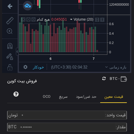
آواکس
-2.4%
اکسی
3.4%
پنکیک سواپ
-0.5%
سلر نتورک
3.8%
چیلیز
0.3%
دش
0.3%
انجین کوین
2.8%
اینترنت کامپیوتر
0.7%
BTC
-
فروش بیت کوین
آیوتا
0.8%
قیمت معین
حد ضرر/سود
سریع
OCO
مانا
0.3%
نیر پروتکل
-1.5%
قیمت واحد:
تومان
سندباکس
-1.1%
مقدار:
BTC
سولانا
-1.4%