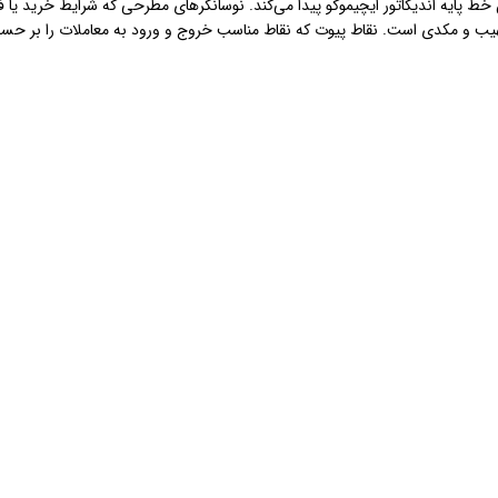
ی 5، 10، 20، 30، 50، 100، 200 و همچنین خط پایه اندیکاتور ایچیموکو پیدا می‌کند. نوسانگرهای مطرحی که
ت نسبی، استوکاستیک، CCI، نوسانگر مهیب و مکدی است. نقاط پیوت که نقاط مناسب خروج و ورود به مع