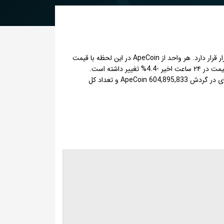
ApeCoin با نماد اختصاری APE یک ارز دیجیتال یا شکلی از دارایی دیجیتال است که با ارزش بازار حدود 1,362,960,000 دلار، در رتبه 95 بازار قرار دارد. هر واحد از ApeCoin در این لحظه با قیمت
0.1323 دلار، با احتساب نرخ تتر 186,749 تومان معادل 24,706 تومان معامله می شود و حجم مبادلات روزانه آن 309803264 دلار است. قیمت در ۲۴ ساعت اخیر -4.4% تغییر داشته است.
بالاترین قیمت ApeCoin در تاریخ 29 اُم April سال 2022 معادل 26.8 دلار بوده که همینک %99 پایین تر از آن زمان قرار دارد. تعداد واحدهای در گردش ApeCoin 604,895,833 و تعداد کل