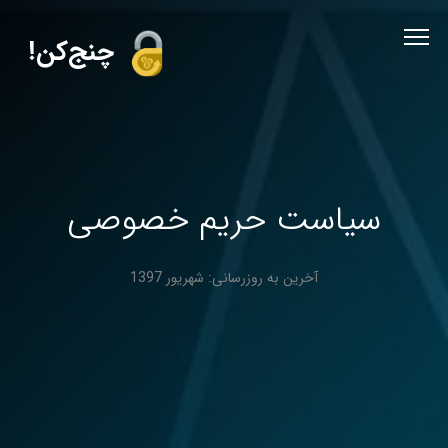
!چنج‌کن
سیاست حریم خصوصی
آخرین به روزرسانی: شهریور 1397