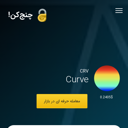
!چنج‌کن
CRV
Curve
0.2405$
معامله حرفه ای در بازار