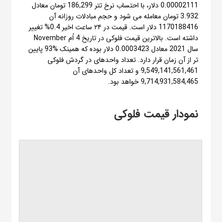
0.00002111 دلار، با احتساب نرخ تتر 186,299 تومان معادل
3.932 تومان معامله می شود و حجم مبادلات روزانه آن
1170188416 دلار است. قیمت در ۲۴ ساعت اخیر 0.4% تغییر
داشته است. بالاترین قیمت فلوکی در تاریخ 4 اُم November
سال 2021 معادل 0.0003423 دلار بوده که همینک %93 پایین
تر از آن زمان قرار دارد. تعداد واحدهای در گردش فلوکی
9,549,141,561,461 و تعداد کل واحدهای آن
9,714,931,584,465 خواهد بود.
نمودار قیمت فلوکی