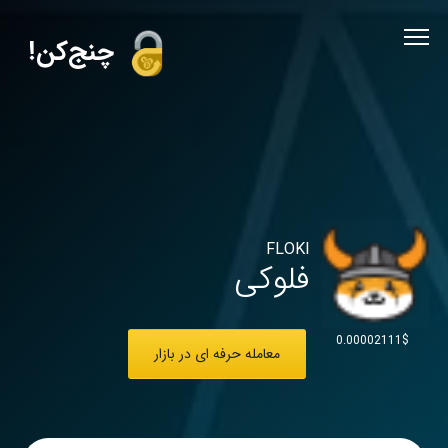
!چنج‌کن
FLOKI
فلوکی
0.00002111$
معامله حرفه ای در بازار