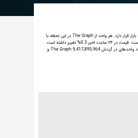
The Graph با نماد اختصاری GRT یک ارز دیجیتال یا شکلی از دارایی دیجیتال است که با ارزش بازار حدود 4,159,740,000 دلار، در رتبه 81 بازار قرار دارد. هر واحد از The Graph در این لحظه با
قیمت 0.01457 دلار، با احتساب نرخ تتر 188,333 تومان معادل 2,744 تومان معامله می شود و حجم مبادلات روزانه آن 473238272 دلار است. قیمت در ۲۴ ساعت اخیر 0.3% تغییر داشته است.
بالاترین قیمت The Graph در تاریخ 12 اُم February سال 2021 معادل 2.865 دلار بوده که همینک %99 پایین تر از آن زمان قرار دارد. تعداد واحدهای در گردش The Graph 9,417,895,964 و