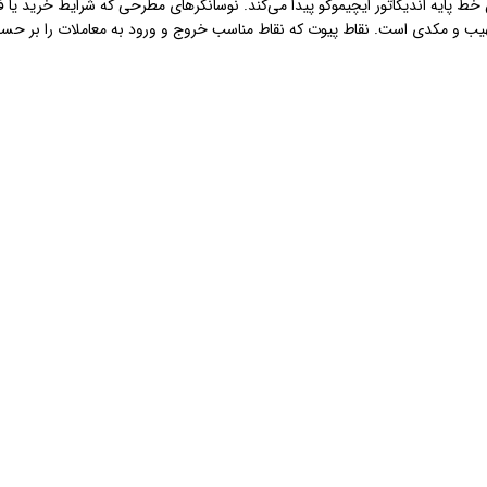
ی 5، 10، 20، 30، 50، 100، 200 و همچنین خط پایه اندیکاتور ایچیموکو پیدا می‌کند. نوسانگرهای مطرحی که
ت نسبی، استوکاستیک، CCI، نوسانگر مهیب و مکدی است. نقاط پیوت که نقاط مناسب خروج و ورود به مع