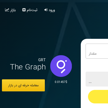
ورود
ثبت‌نام
بازار
GRT
The Graph
0.01457$
معامله حرفه ای در بازار