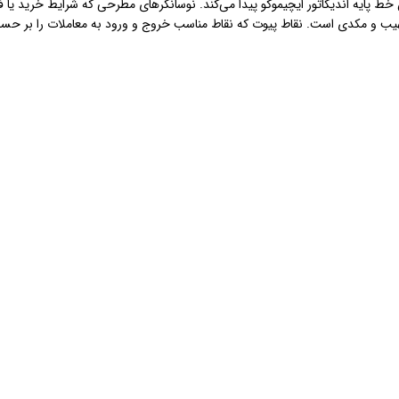
ی 5، 10، 20، 30، 50، 100، 200 و همچنین خط پایه اندیکاتور ایچیموکو پیدا می‌کند. نوسانگرهای مطرحی که
ت نسبی، استوکاستیک، CCI، نوسانگر مهیب و مکدی است. نقاط پیوت که نقاط مناسب خروج و ورود به مع