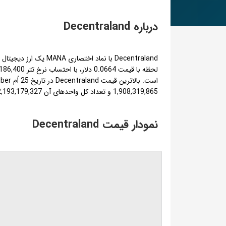
درباره Decentraland
1,908,319,865 و تعداد کل واحدهای آن 2,193,179,327 خواهد بود.
نمودار قیمت Decentraland