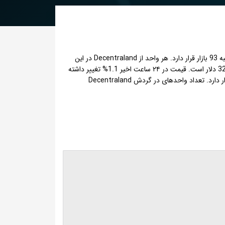
Decentraland با نماد اختصاری MANA یک ارز دیجیتال یا شکلی از دارایی دیجیتال است که با ارزش بازار حدود 1,434,090,000 دلار، در رتبه 93 بازار قرار دارد. هر واحد از Decentraland در این
لحظه با قیمت 0.0664 دلار، با احتساب نرخ تتر 186,400 تومان معادل 12,377 تومان معامله می شود و حجم مبادلات روزانه آن 321924736 دلار است. قیمت در ۲۴ ساعت اخیر 1.1% تغییر داشته
است. بالاترین قیمت Decentraland در تاریخ 25 اُم November سال 2021 معادل 5.847 دلار بوده که همینک %98 پایین تر از آن زمان قرار دارد. تعداد واحدهای در گردش Decentraland