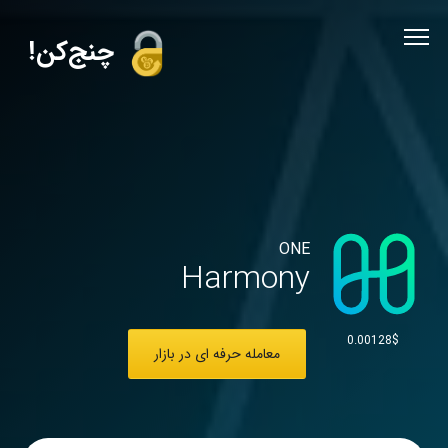
!چنج‌کن
ONE
Harmony
0.00128$
معامله حرفه ای در بازار