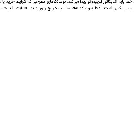
ی 5، 10، 20، 30، 50، 100، 200 و همچنین خط پایه اندیکاتور ایچیموکو پیدا می‌کند. نوسانگرهای مطرحی که
ت نسبی، استوکاستیک، CCI، نوسانگر مهیب و مکدی است. نقاط پیوت که نقاط مناسب خروج و ورود به مع