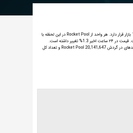
Rocket Pool با نماد اختصاری RPL یک ارز دیجیتال یا شکلی از دارایی دیجیتال است که با ارزش بازار حدود 743,585,000 دلار، در رتبه 164 بازار قرار دارد. هر واحد از Rocket Pool در این لحظه با
قیمت 1.54 دلار، با احتساب نرخ تتر 186,198 تومان معادل 286,744 تومان معامله می شود و حجم مبادلات روزانه آن 11801431 دلار است. قیمت در ۲۴ ساعت اخیر 1.3% تغییر داشته است.
بالاترین قیمت Rocket Pool در تاریخ 7 اُم June سال 2023 معادل 69.8 دلار بوده که همینک %97 پایین تر از آن زمان قرار دارد. تعداد واحدهای در گردش Rocket Pool 20,141,647 و تعداد کل