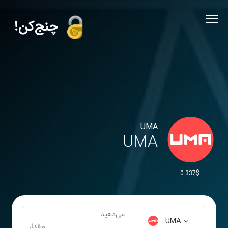
!چنج‌کن
UMA
UMA
0.337$
می‌دهید
UMA