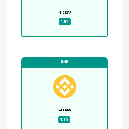
4.027$
1.5%
BNB
593.66$
1.1%