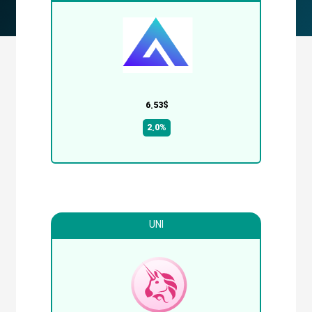
6.53$
2.0%
UNI