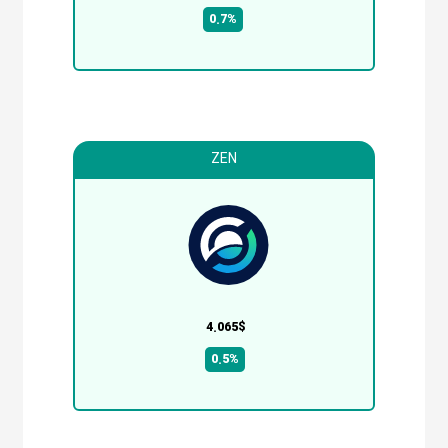
0.7%
ZEN
4.065$
0.5%