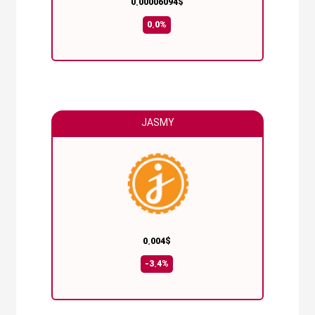
0.00006094$
0.0%
JASMY
0.004$
-3.4%