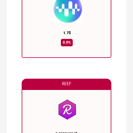
1.7$
0.0%
REEF