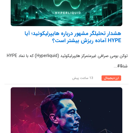
هشدار تحلیلگر مشهور درباره هایپرلیکوئید؛ آیا
HYPE آماده ریزش بیشتر است؟
توکن بومی صرافی غیرمتمرکز هایپرلیکوئید (Hyperliquid) که با نماد HYPE
شنا&#...
ارز دیجیتال
13 ساعت پیش