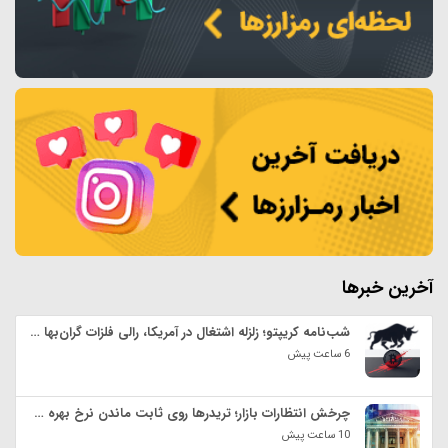
آخرین خبرها
شب‌نامه کریپتو؛ زلزله اشتغال در آمریکا، رالی فلزات گران‌بها و سایه ژئوپلیتیک!
6 ساعت پیش
چرخش انتظارات بازار؛ تریدرها روی ثابت ماندن نرخ بهره در سپتامبر شرط بستند
10 ساعت پیش