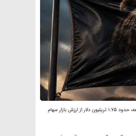
موج گسترده ریسک‌گریزی در بازارهای مالی باعث شد طی معاملات روز جمعه، حدود ۱.۷۵ تریلیون دلار از ارزش بازار سهام