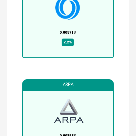
0.00571$
2.2%
ARPA
0.00853$