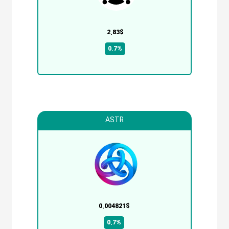
2.83$
0.7%
ASTR
0.004821$
0.7%