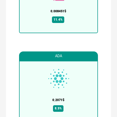
0.008451$
11.4%
ADA
0.2071$
8.5%