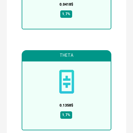
0.0418$
1.7%
THETA
0.1358$
1.7%