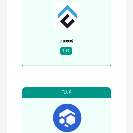
0.0393$
1.6%
FLUX