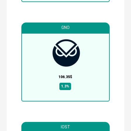
GNO
106.35$
1.3%
IOST