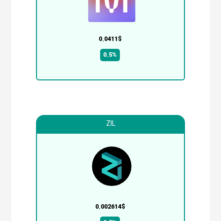
0.0411$
0.5%
ZIL
0.002614$