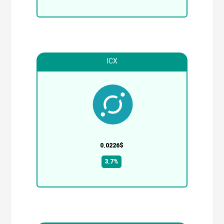
ICX
0.0226$
3.7%