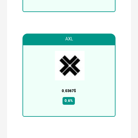
AXL
0.0367$
0.6%