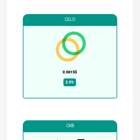
CELO
0.0615$
2.0%
CKB