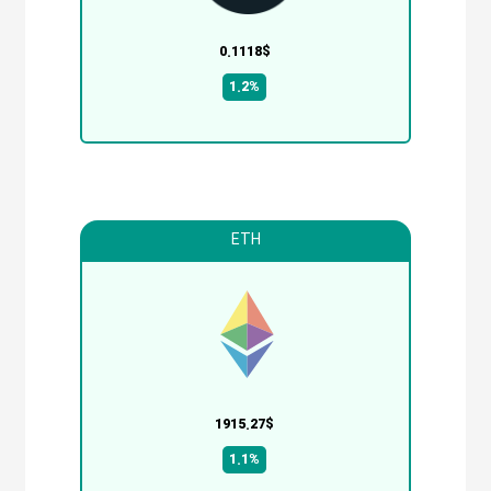
0.1118$
1.2%
ETH
1915.27$
1.1%