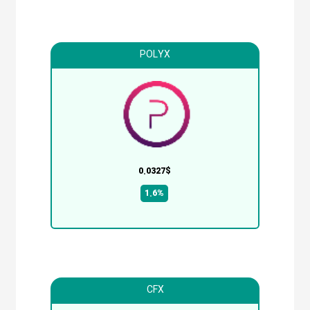
POLYX
0.0327$
1.6%
CFX