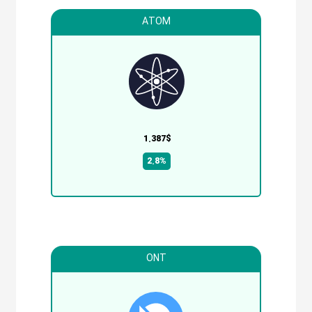
ATOM
1.387$
2.8%
ONT