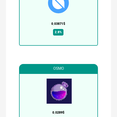
0.03871$
2.8%
OSMO
0.0289$