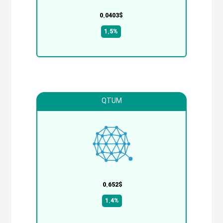
0.0403$
1.5%
QTUM
0.652$
1.4%