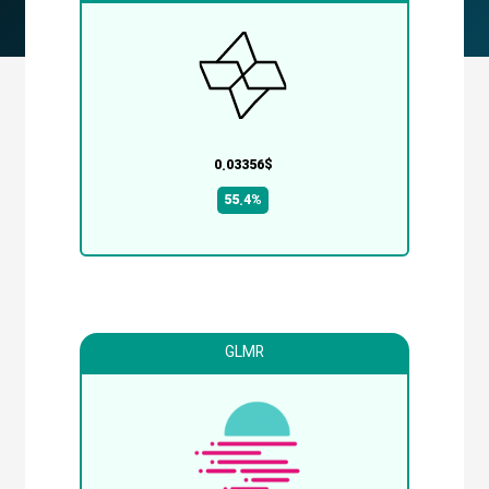
0.03356$
55.4%
GLMR