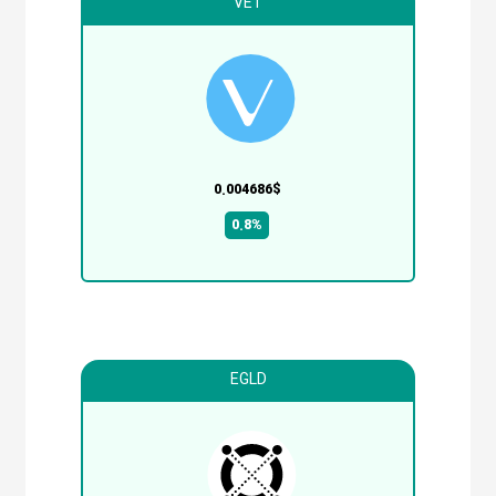
VET
0.004686$
0.8%
EGLD