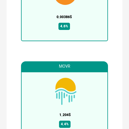
0.00386$
4.6%
MOVR
1.204$
4.4%