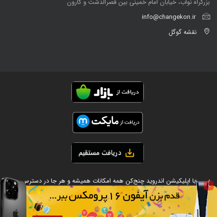
بزرگراه نواب، خیابان امام خمینی بین قصرالدشت و کارون
info@changekon.ir
نقشه گوگل
با اپلیکیشن اندروید چنج‌کن همه امکانات همیشه و هر جا در دسترس
Copyright ©
2026 All rights reserved by CHANGEKON